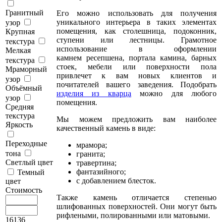
Гранитный
Его можно использовать для получения
уникального интерьера в таких элементах
узор
помещения, как столешница, подоконник,
Крупная
ступени или лестницы. Грамотное
текстура
использование в оформлении
Мелкая
камнем ресепшена, портала камина, барных
текстура
стоек, мебели или поверхности пола
Мраморный
привлечет к вам новых клиентов и
узор
почитателей вашего заведения. Подобрать
Объёмный
изделия из кварца
можно для любого
узор
помещения.
Средняя
текстура
Мы можем предложить вам наиболее
Яркость
качественный камень в виде:
Переходные
мрамора;
тона
гранита;
Светлый цвет
травертина;
фантазийного;
Темный
с добавлением блесток.
цвет
Стоимость
Также камень отличается степенью
шлифованных поверхностей. Они могут быть
рифлеными, полированными или матовыми.
16136