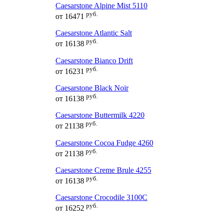
Caesarstone Alpine Mist 5110
руб.
от
16471
Caesarstone Atlantic Salt
руб.
от
16138
Caesarstone Bianco Drift
руб.
от
16231
Caesarstone Black Noir
руб.
от
16138
Caesarstone Buttermilk 4220
руб.
от
21138
Caesarstone Cocoa Fudge 4260
руб.
от
21138
Caesarstone Creme Brule 4255
руб.
от
16138
Caesarstone Crocodile 3100C
руб.
от
16252