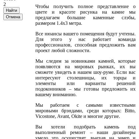
2
Чтобы получить полное представление о
цвете и красоте рисунка на камне мы
предлагаем большие каменные слэбы,
размером 1.4х3 метра.
Все нюансы вашего помещения будут учтены.
Для этого у нас работает команда
профессионалов, способная предложить вам
проект любой сложности.
Мы следим за новинками камней, которые
появляются на мировых рынках, их вы
сможете увидеть в нашем шоу-руме. Если вас
интересуют столешницы, их торцы и
элементы или варианты решений
подоконников – мы готовы предложить их
вашему вниманию.
Мы работаем с самыми известными
мировыми брэндами, среди которых: Bitto,
Vicostone, Avant, Okite и многие другие.
Вы хотели подобрать камень под
выполненный ремонт – наши дизайнеры
умело это осуществят, выехав на замер и