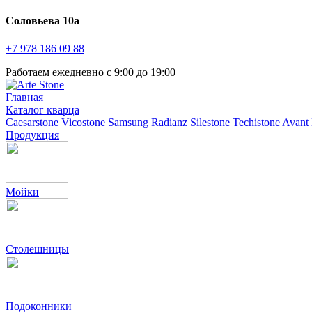
Соловьева 10а
+7 978
186 09 88
Работаем ежедневно с 9:00 до 19:00
Главная
Каталог кварца
Caesarstone
Vicostone
Samsung Radianz
Silestone
Techistone
Avant
Продукция
Мойки
Столешницы
Подоконники