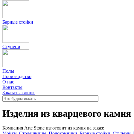
Барные стойки
Ступени
Полы
Производство
О нас
Контакты
Заказать звонок
Изделия из кварцевого камня
Компания Arte Stone изготовит из камня на заказ:
Мойки
,
Столешницы
,
Подоконники
,
Барные стойки
,
Ступени
,