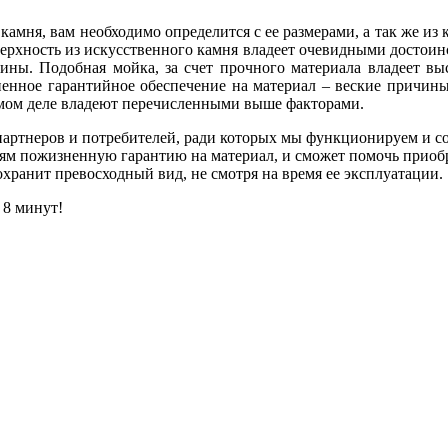
камня, вам необходимо определится с ее размерами, а так же из 
верхность из искусственного камня владеет очевидными достои
ины. Подобная мойка, за счет прочного материала владеет выс
енное гарантийное обеспечение на материал – веские причины,
самом деле владеют перечисленными выше факторами.
партнеров и потребителей, ради которых мы функционируем и со
лям пожизненную гарантию на материал, и сможет помочь приобр
охранит превосходный вид, не смотря на время ее эксплуатации.
 8 минут!