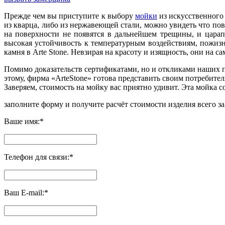
Прежде чем вы приступите к выбору
мойки
из искусственного 
из кварца, либо из нержавеющей стали, можно увидеть что по
на поверхности не появятся в дальнейшем трещины, и царап
высокая устойчивость к температурным воздействиям, пожизн
камня в
Arte
Stone
. Невзирая на красоту и изящность, они на 
Помимо доказательств сертификатами, но и откликами наших 
этому, фирма «
Arte
Stone
» готова представить своим потребите
Заверяем, стоимость на мойку вас приятно удивит. Эта мойка с
заполните форму и получите
расчёт стоимости изделия всего за
Ваше имя:
*
Телефон для связи:
*
Ваш E-mail:
*