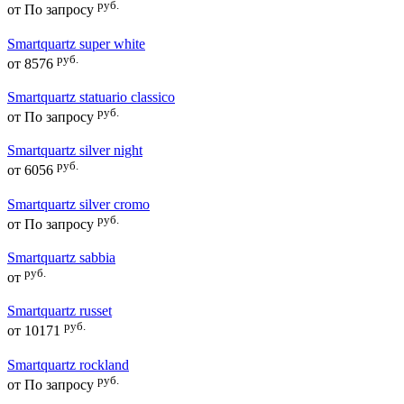
руб.
от
По запросу
Smartquartz super white
руб.
от
8576
Smartquartz statuario classico
руб.
от
По запросу
Smartquartz silver night
руб.
от
6056
Smartquartz silver cromo
руб.
от
По запросу
Smartquartz sabbia
руб.
от
Smartquartz russet
руб.
от
10171
Smartquartz rockland
руб.
от
По запросу