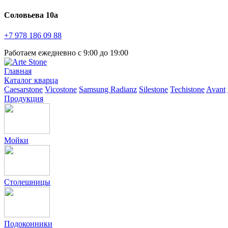
Соловьева 10а
+7 978
186 09 88
Работаем ежедневно с 9:00 до 19:00
Главная
Каталог кварца
Caesarstone
Vicostone
Samsung Radianz
Silestone
Techistone
Avant
Продукция
Мойки
Столешницы
Подоконники