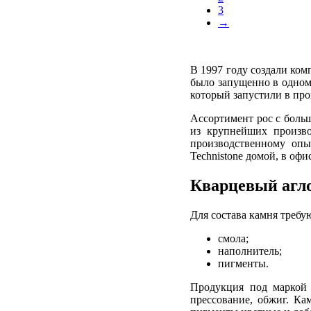
3
→
В 1997 году создали ко
было запущенно в одном 
который запустили в про
Ассортимент рос с больш
из крупнейших произво
производственному опы
Technistone домой, в офи
Кварцевый агло
Для состава камня требу
смола;
наполнитель;
пигменты.
Продукция под маркой T
прессование, обжиг. Ка