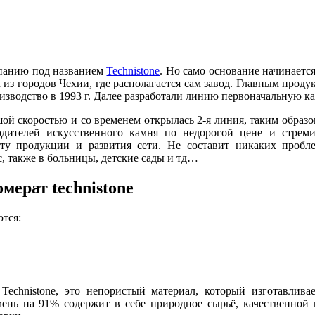
мпанию под названием
Technistone
. Но само основание начинаетс
из городов Чехии, где располагается сам завод. Главным продук
изводство в 1993 г. Далее разработали линию первоначальную к
ой скоростью и со временем открылась 2‐я линия, таким образ
дителей искусственного камня по недорогой цене и стрем
ту продукции и развития сети. Не составит никаких проблем
с, также в больницы, детские сады и тд…
мерат technistone
ются:
echnistone, это непористый материал, который изготавлива
мень на 91% содержит в себе природное сырьё, качественно