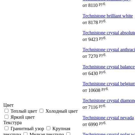
руб.
от
8110
Technistone brilliant white
руб.
от
8178
Technistone crystal absolut
руб.
от
9423
Technistone crystal anthraci
руб.
от
7270
Technistone crystal balance
руб.
от
6430
Technistone crystal belgiu
руб.
от
10608
Technistone crystal diamon
Цвет
руб.
от
7116
Теплый цвет
Холодный цвет
Яркий цвет
Technistone crystal nevada
Текстура
руб.
от
6990
Гранитный узор
Крупная
текстура
Мелкая текстура
Technistone crystal polar w