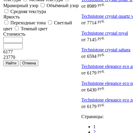
руб.
Мраморный узор
Объёмный узор
от
8989
Средняя текстура
Technistone crystal quartz 
Яркость
руб.
Переходные тона
Светлый
от
7714
цвет
Темный цвет
Technistone crystal royal
Стоимость
руб.
от
7145
Technistone crystal sahara
6177
руб.
от
6594
23770
Technistone elegance eco a
руб.
от
6179
Technistone elegance eco 
руб.
от
6430
Technistone elegance eco z
руб.
от
6179
Страницы:
1
2