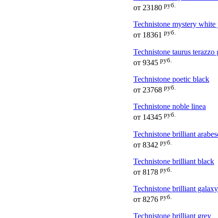
руб.
от
23180
Technistone mystery white
руб.
от
18361
Technistone taurus terazzo 
руб.
от
9345
Technistone poetic black
руб.
от
23768
Technistone noble linea
руб.
от
14345
Technistone brilliant arabe
руб.
от
8342
Technistone brilliant black
руб.
от
8178
Technistone brilliant galaxy
руб.
от
8276
Technistone brilliant grey