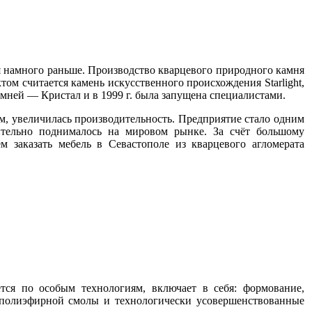
я намного раньше. Производство кварцевого природного камня
том считается камень искусственного происхождения Starlight,
амней — Кристал и в 1999 г. была запущена специалистами.
ом, увеличилась производительность. Предприятие стало одним
ительно поднималось на мировом рынке. За счёт большому
 заказать мебель в Севастополе из кварцевого агломерата
ется по особым технологиям, включает в себя: формование,
й полиэфирной смолы и технологически усовершенствованные