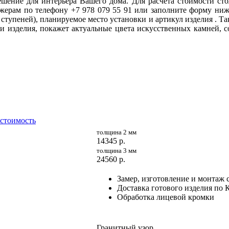
ешение для интерьера Вашего дома. Для расчета стоимости сто
жерам по телефону +7 978 079 55 91 или заполните форму ни
ступеней), планируемое место установки и артикул изделия . Т
и изделия, покажет актуальные цвета искусственных камней, с
 стоимость
толщина 2 мм
14345
р.
толщина 3 мм
24560
р.
Замер, изготовление и монтаж 
Доставка готового изделия по
Обработка лицевой кромки
Гранитный узор