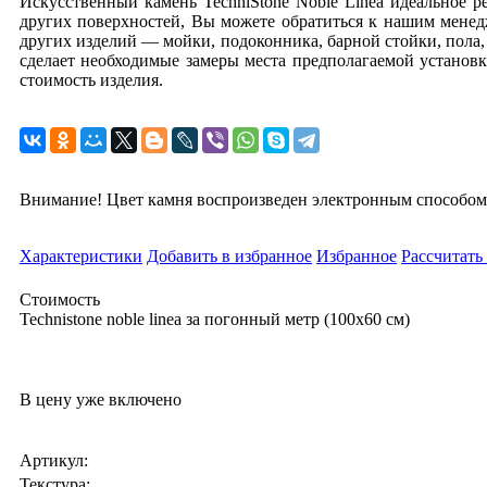
Искусственный камень TechniStone Noble Linea идеальное р
других поверхностей, Вы можете обратиться к нашим менед
других изделий — мойки, подоконника, барной стойки, пола, 
сделает необходимые замеры места предполагаемой установк
стоимость изделия.
Внимание! Цвет камня воспроизведен электронным способом
Характеристики
Добавить в избранное
Избранное
Рассчитать
Стоимость
Technistone noble linea за погонный метр (100x60 cм)
В цену уже включено
Артикул:
Текстура: