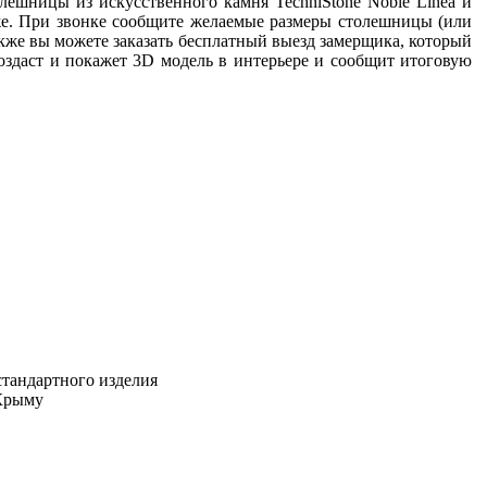
лешницы из искусственного камня TechniStone Noble Linea и
же. При звонке сообщите желаемые размеры столешницы (или
акже вы можете заказать бесплатный выезд замерщика, который
оздаст и покажет 3D модель в интерьере и сообщит итоговую
стандартного изделия
 Крыму