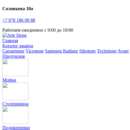
Соловьева 10а
+7 978
186 09 88
Работаем ежедневно с 9:00 до 19:00
Главная
Каталог кварца
Caesarstone
Vicostone
Samsung Radianz
Silestone
Techistone
Avant
Продукция
Мойки
Столешницы
Подоконники