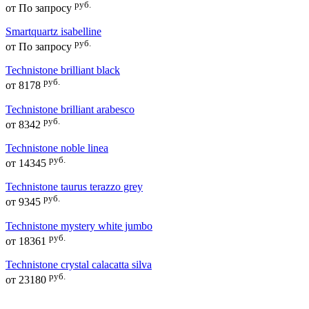
руб.
от
По запросу
Smartquartz isabelline
руб.
от
По запросу
Technistone brilliant black
руб.
от
8178
Technistone brilliant arabesco
руб.
от
8342
Technistone noble linea
руб.
от
14345
Technistone taurus terazzo grey
руб.
от
9345
Technistone mystery white jumbo
руб.
от
18361
Technistone crystal calacatta silva
руб.
от
23180