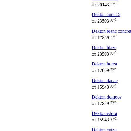
руб.
от
20143
Dekton aura 15
руб.
от
23503
Dekton blanc concre
руб.
от
17859
Dekton blaze
руб.
от
23503
Dekton borea
руб.
от
17859
Dekton danae
руб.
от
15943
Dekton domoos
руб.
от
17859
Dekton edora
руб.
от
15943
Dekton entzo