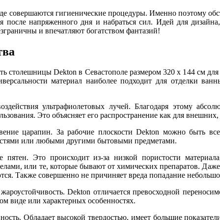
 где совершаются гигиенические процедуры. Именно поэтому обс
я после напряженного дня и набраться сил. Идей для дизайна
езграничны и впечатляют богатством фантазий!
тва
ать столешницы Dekton в Севастополе размером 320 x 144 см дл
ниверсальности материал наиболее подходит для отделки ван
воздействия ультрафиолетовых лучей. Благодаря этому абсол
льзования. Это объясняет его распространение как для внешних,
вение царапин. За рабочие плоскости Dekton можно быть вс
стями или любыми другими бытовыми предметами.
е пятен. Это происходит из-за низкой пористости материа
лами, или те, которые бывают от химических препаратов. Даже
тся. Также совершенно не причиняет вреда попадание небольшо
ароустойчивость. Dekton отличается превосходной переносимо
ком виде или характерных особенностях.
ность. Обладает высокой твердостью, имеет большие показатели