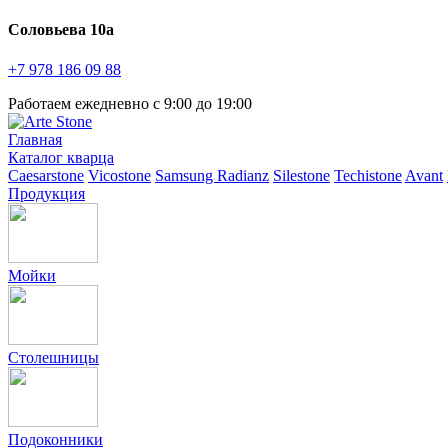
Соловьева 10а
+7 978
186 09 88
Работаем ежедневно с 9:00 до 19:00
Главная
Каталог кварца
Caesarstone
Vicostone
Samsung Radianz
Silestone
Techistone
Avant
Продукция
Мойки
Столешницы
Подоконники