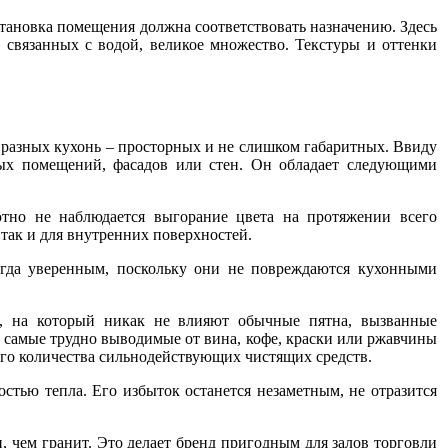
тановка помещения должна соответствовать назначению. Здесь
, связанных с водой, великое множество. Текстуры и оттенки
я разных кухонь – просторных и не слишком габаритных. Ввиду
ных помещений, фасадов или стен. Он обладает следующими
ютно не наблюдается выгорание цвета на протяжении всего
 так и для внутренних поверхностей.
егда уверенным, поскольку они не повреждаются кухонными
ла, на который никак не влияют обычные пятна, вызванные
 самые трудно выводимые от вина, кофе, краски или ржавчины
го количества сильнодействующих чистящих средств.
стью тепла. Его избыток останется незаметным, не отразится
, чем гранит. Это делает бренд пригодным для залов торговли