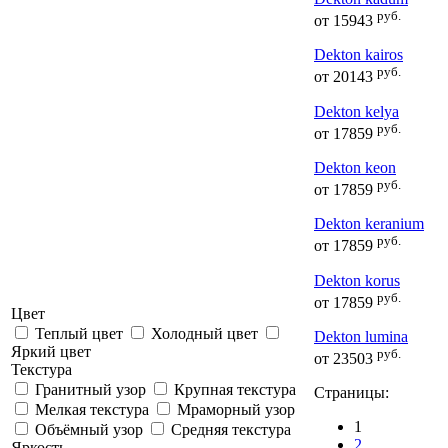
руб.
от
15943
Dekton kairos
руб.
от
20143
Dekton kelya
руб.
от
17859
Dekton keon
руб.
от
17859
Dekton keranium
руб.
от
17859
Dekton korus
руб.
от
17859
Цвет
Теплый цвет
Холодный цвет
Dekton lumina
Яркий цвет
руб.
от
23503
Текстура
Гранитный узор
Крупная текстура
Страницы:
Мелкая текстура
Мраморный узор
1
Объёмный узор
Средняя текстура
2
Яркость