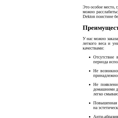
Это особое место,
можно расслабитьс
Dekton поистине б
Преимущес
У нас можно заказ
легкого веса и у
качествами:
Отсутствие 
периода испо
Не возникно
принадлежно
Не появлени
домашними де
легко смываю
Повышенная ж
на эстетичес
Анти-абразив