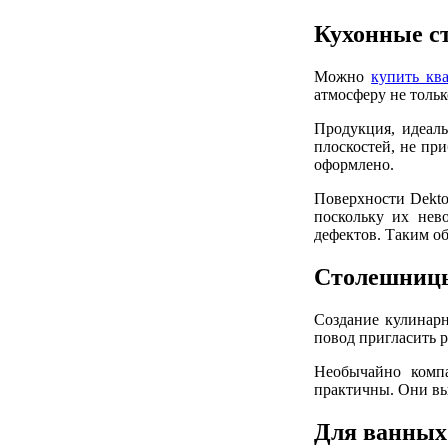
Кухонные 
Можно
купить кв
атмосферу не тольк
Продукция, идеал
плоскостей, не пр
оформлено.
Поверхности Dekto
поскольку их нев
дефектов. Таким о
Столешницы
Создание кулинарн
повод пригласить 
Необычайно компа
практичны. Они вы
Для ванных