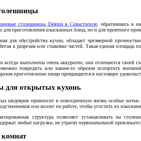
столешницы
арцевые столешницы Dekton в Севастополе
, обратившись в н
о для приготовления изысканных блюд, но и для приятного пров
ьная для обустройства кухни, обладает чрезмерной прочност
ибегая к разрезам или стыковке частей. Такая единая площадь 
n всегда выполнены очень аккуратно, они отличаются своей г
озможно повредить или каким-то образом испортить внешний
бразом приготовление пищи превращается в настоящее удовольст
 для открытых кухонь
ых шедевров привносит в повседневную жизнь особые нотки. 
родственников или коллег по работе, чтобы угостить их изыска
ктированная структура позволяет устанавливать на столе
держат любые нагрузки, не утратят первоначальной привлекате
 комнат