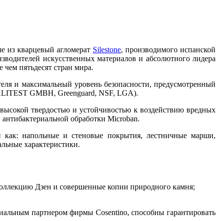
ле из кварцевый агломерат
Silestone
, производимого испанской
изводителей искусственных материалов и абсолютного лидера
чем пятьдесят стран мира.
теля и максимальный уровень безопасности, предусмотренный
LITEST GMBH, Greenguard, NSF, LGA).
т высокой твердостью и устойчивостью к воздействию вредных
 антибактериальной обработки Microban.
ий как: напольные и стеновые покрытия, лестничные марши,
альные характеристики.
коллекцию Дзен и совершенные копии природного камня;
иальным партнером фирмы Cosentino, способны гарантировать