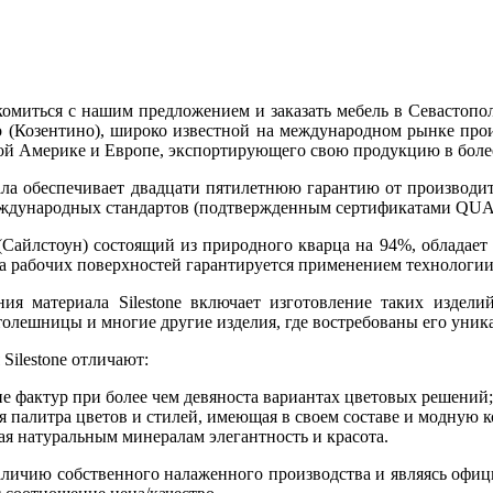
комиться с нашим предложением и заказать мебель в Севастопо
o (Козентино), широко известной на международном рынке про
ой Америке и Европе, экспортирующего свою продукцию в более 
ала обеспечивает двадцати пятилетнюю гарантию от производи
ждународных стандартов (подтвержденным сертификатами QUA
e (Сайлстоун) состоящий из природного кварца на 94%, обладае
на рабочих поверхностей гарантируется применением технологии
ия материала Silestone включает изготовление таких издел
олешницы и многие другие изделия, где востребованы его уник
Silestone отличают:
ие фактур при более чем девяноста вариантах цветовых решений;
 палитра цветов и стилей, имеющая в своем составе и модную 
ая натуральным минералам элегантность и красота.
аличию собственного налаженного производства и являясь офиц