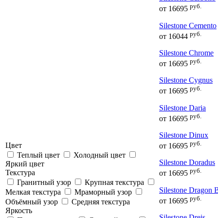
руб.
от
16695
Silestone Cemento
руб.
от
16044
Silestone Chrome
руб.
от
16695
Silestone Cygnus
руб.
от
16695
Silestone Daria
руб.
от
16695
Silestone Dinux
руб.
Цвет
от
16695
Теплый цвет
Холодный цвет
Silestone Doradus
Яркий цвет
руб.
Текстура
от
16695
Гранитный узор
Крупная текстура
Silestone Dragon 
Мелкая текстура
Мраморный узор
руб.
от
16695
Объёмный узор
Средняя текстура
Яркость
Silestone Dreis