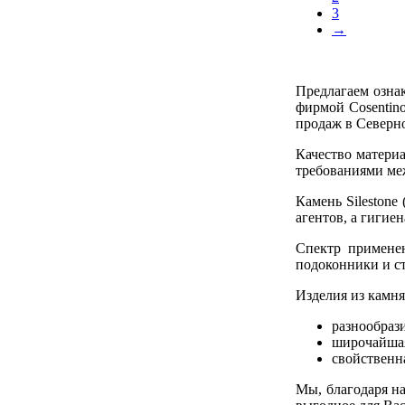
3
→
Предлагаем озна
фирмой Cosentin
продаж в Северн
Качество матери
требованиями ме
Камень Sileston
агентов, а гигие
Спектр применен
подоконники и ст
Изделия из камня 
разнообраз
широчайшая
свойственн
Мы, благодаря н