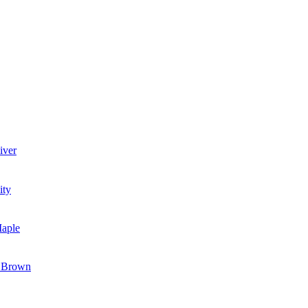
iver
ity
Maple
n Brown