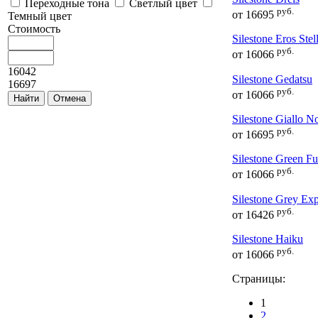
Переходные тона
Светлый цвет
руб.
от
16695
Темный цвет
Стоимость
Silestone Eros Stel
руб.
от
16066
16042
Silestone Gedatsu
16697
руб.
от
16066
Silestone Giallo N
руб.
от
16695
Silestone Green F
руб.
от
16066
Silestone Grey Ex
руб.
от
16426
Silestone Haiku
руб.
от
16066
Страницы:
1
2