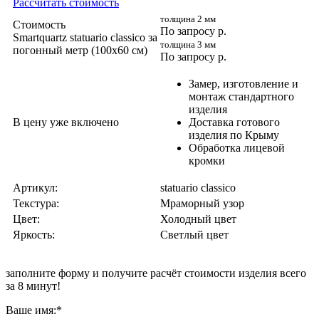
Рассчитать стоимость
толщина 2 мм
Стоимость
По запросу
р.
Smartquartz statuario classico за
толщина 3 мм
погонный метр (100x60 cм)
По запросу
р.
Замер, изготовление и
монтаж стандартного
изделия
В цену уже включено
Доставка готового
изделия по Крыму
Обработка лицевой
кромки
Артикул:
statuario classico
Текстура:
Мраморный узор
Цвет:
Холодный цвет
Яркость:
Светлый цвет
заполните форму и получите
расчёт стоимости изделия всего
за 8 минут!
Ваше имя:
*