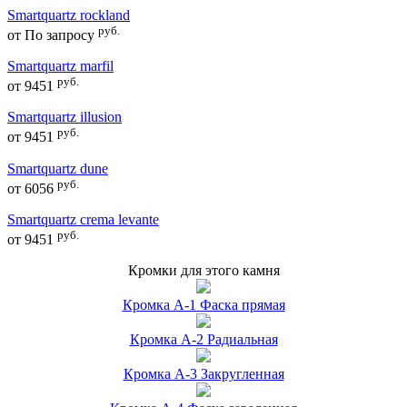
Smartquartz rockland
руб.
от
По запросу
Smartquartz marfil
руб.
от
9451
Smartquartz illusion
руб.
от
9451
Smartquartz dune
руб.
от
6056
Smartquartz crema levante
руб.
от
9451
Кромки для этого камня
Кромка А-1 Фаска прямая
Кромка А-2 Радиальная
Кромка А-3 Закругленная