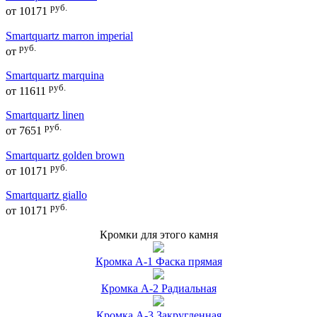
руб.
от
10171
Smartquartz marron imperial
руб.
от
Smartquartz marquina
руб.
от
11611
Smartquartz linen
руб.
от
7651
Smartquartz golden brown
руб.
от
10171
Smartquartz giallo
руб.
от
10171
Кромки для этого камня
Кромка А-1 Фаска прямая
Кромка А-2 Радиальная
Кромка А-3 Закругленная