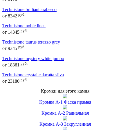
Technistone brilliant arabesco
руб.
от
8342
Technistone noble linea
руб.
от
14345
Technistone taurus terazzo grey
руб.
от
9345
Technistone mystery white jumbo
руб.
от
18361
Technistone crystal calacatta silva
руб.
от
23180
Кромки для этого камня
Кромка А-1 Фаска прямая
Кромка А-2 Радиальная
Кромка А-3 Закругленная