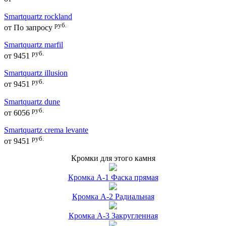
Smartquartz rockland
руб.
от
По запросу
Smartquartz marfil
руб.
от
9451
Smartquartz illusion
руб.
от
9451
Smartquartz dune
руб.
от
6056
Smartquartz crema levante
руб.
от
9451
Кромки для этого камня
Кромка А-1 Фаска прямая
Кромка А-2 Радиальная
Кромка А-3 Закругленная